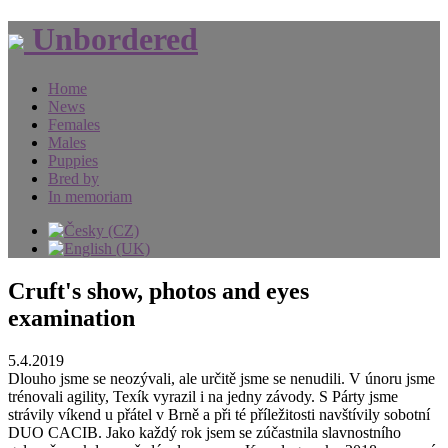
Unbordered
Home
News
Females
Males
Puppies
Bred by
In memoriam
Cruft's show, photos and eyes
examination
5.4.2019
Dlouho jsme se neozývali, ale určitě jsme se nenudili. V únoru jsme
trénovali agility, Texík vyrazil i na jedny závody. S Párty jsme
strávily víkend u přátel v Brně a při té příležitosti navštívily sobotní
DUO CACIB. Jako každý rok jsem se zúčastnila slavnostního