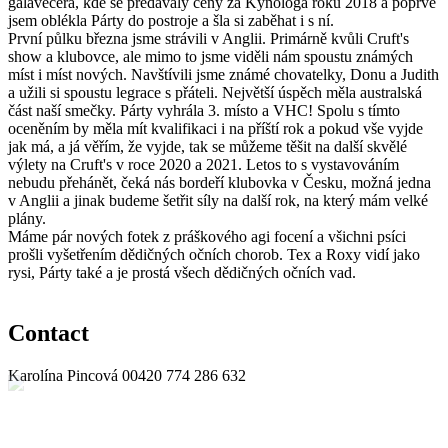
galavečera, kde se předávaly ceny za Kynologa roku 2018 a poprvé
jsem oblékla Párty do postroje a šla si zaběhat i s ní.
První půlku března jsme strávili v Anglii. Primárně kvůli Cruft's
show a klubovce, ale mimo to jsme viděli nám spoustu známých
míst i míst nových. Navštívili jsme známé chovatelky, Donu a Judith
a užili si spoustu legrace s přáteli. Největší úspěch měla australská
část naší smečky. Párty vyhrála 3. místo a VHC! Spolu s tímto
oceněním by měla mít kvalifikaci i na příští rok a pokud vše vyjde
jak má, a já věřím, že vyjde, tak se můžeme těšit na další skvělé
výlety na Cruft's v roce 2020 a 2021. Letos to s vystavováním
nebudu přehánět, čeká nás bordeří klubovka v Česku, možná jedna
v Anglii a jinak budeme šetřit síly na další rok, na který mám velké
plány.
Máme pár nových fotek z práškového agi focení a všichni psíci
prošli vyšetřením dědičných očních chorob. Tex a Roxy vidí jako
rysi, Párty také a je prostá všech dědičných očních vad.
Contact
Karolína Pincová
00420 774 286 632