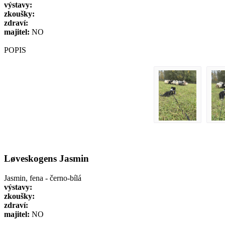
výstavy:
zkoušky:
zdraví:
majitel:
NO
POPIS
Løveskogens Jasmin
Jasmin, fena - černo-bílá
výstavy:
zkoušky:
zdraví:
majitel:
NO