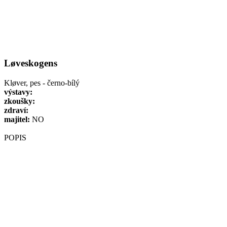
Løveskogens
Kløver, pes - černo-bílý
výstavy:
zkoušky:
zdraví:
majitel:
NO
POPIS