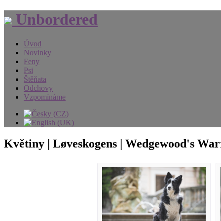
Unbordered
Úvod
Novinky
Feny
Psi
Štěňata
Odchovy
Vzpomínáme
Květiny | Løveskogens | Wedgewood's War