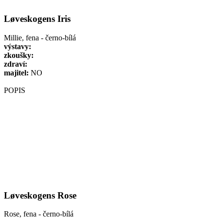
Løveskogens Iris
Millie, fena - černo-bílá
výstavy:
zkoušky:
zdraví:
majitel:
NO
POPIS
Løveskogens Rose
Rose, fena - černo-bílá