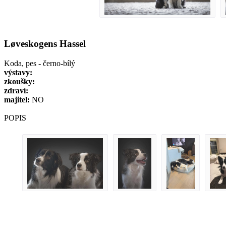
Løveskogens Hassel
Koda, pes - černo-bílý
výstavy:
zkoušky:
zdraví:
majitel:
NO
POPIS