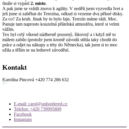
finále si vypásl
2. místo
.
A pak jsme se vrátili znovu k agility. V neděli jsem vyzvedla Ivet a
jeli jsme si zaběhat do Terezína, odkud si vezeme dva pěkné disky.
Za co? Za kruh. Jinak by to bylo fajn. Terezín máme rádi. Moc.
Panuje tam naprosto kouzelná přátelská atmosféra, které si velmi
vážím.
Tex byl celý víkend nádherně pozorný, šikovný a i když mě to
málem zabilo (protože jsem kromě závodů stihla taky chodit do
práce a odjet na nákupy a trhy do Německa), tak jsem si to moc
užila a těším se na lednové závodění.
Kontakt
Karolína Pincová
+420 774 286 632
E-mail: carol@unbordered.cz
Telefon: +420 739995809
Facebook
Instagram