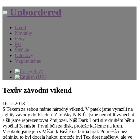
Unbordered
Úvod
Novinky
Feny
Psi
Štěňata
Odchovy
Vzpomínáme
Texův závodní víkend
16.12.2018
S Texem za sebou máme náročný víkend. V pátek jsme vyrazili na
agility závody do Kladna. Zkoušky N.K.Ú. jsme nemohli vynechat
a šli jsme reprezentovat Zmijozel. Náš Dark Lord si v druhém běhu
vyběhal
3. místo
. První běh za disk, protože kašleme na kruh.
V sobotu jsme jeli s Míšou k Beátě na farma trial. Po měsíci bez
tréninku to byl docela hukot, protože byl Tex dost natěšený, ale ve