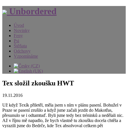
Unbordered
Úvod
Novinky
Feny
Psi
Štěňata
Odchovy
Vzpomínáme
Tex složil zkoušku HWT
19.11.2016
Už když Texík přiletěl, měla jsem s ním v plánu pasení. Bohužel v
Praze se pasení zrušilo a když jsme začali jezdit do Makotřas,
přesunulo se i odtamtuď. Byli jsme tedy bez tréninků a nedělali nic.
Až v říjnu mě napadlo, že bych vlastně tu zkoušku docela chtěla a
vyrazili jsme do Bedrče, kde Tex absolvoval celkem pět