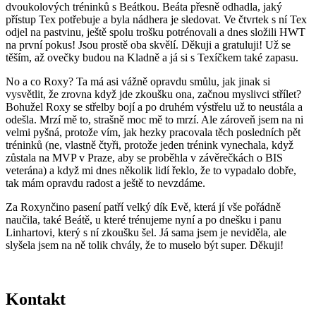
dvoukolových tréninků s Beátkou. Beáta přesně odhadla, jaký
přístup Tex potřebuje a byla nádhera je sledovat. Ve čtvrtek s ní Tex
odjel na pastvinu, ještě spolu trošku potrénovali a dnes složili HWT
na první pokus! Jsou prostě oba skvělí. Děkuji a gratuluji! Už se
těším, až ovečky budou na Kladně a já si s Texíčkem také zapasu.
No a co Roxy? Ta má asi vážně opravdu smůlu, jak jinak si
vysvětlit, že zrovna když jde zkoušku ona, začnou myslivci střílet?
Bohužel Roxy se střelby bojí a po druhém výstřelu už to neustála a
odešla. Mrzí mě to, strašně moc mě to mrzí. Ale zároveň jsem na ni
velmi pyšná, protože vím, jak hezky pracovala těch posledních pět
tréninků (ne, vlastně čtyři, protože jeden trénink vynechala, když
zůstala na MVP v Praze, aby se proběhla v závěrečkách o BIS
veterána) a když mi dnes několik lidí řeklo, že to vypadalo dobře,
tak mám opravdu radost a ještě to nevzdáme.
Za Roxynčino pasení patří velký dík Evě, která jí vše pořádně
naučila, také Beátě, u které trénujeme nyní a po dnešku i panu
Linhartovi, který s ní zkoušku šel. Já sama jsem je neviděla, ale
slyšela jsem na ně tolik chvály, že to muselo být super. Děkuji!
Kontakt