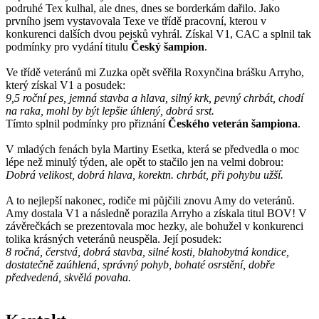
podruhé Tex kulhal, ale dnes, dnes se borderkám dařilo. Jako
prvního jsem vystavovala Texe ve třídě pracovní, kterou v
konkurenci dalších dvou pejsků vyhrál. Získal V1, CAC a splnil tak
podmínky pro vydání titulu
Český šampion
.
Ve třídě veteránů mi Zuzka opět svěřila Roxynčina brášku Arryho,
který získal V1 a posudek:
9,5 roční pes, jemná stavba a hlava, silný krk, pevný chrbát, chodí
na raka, mohl by být lepšie úhlený, dobrá srst.
Tímto splnil podmínky pro přiznání
Českého veterán šampiona
.
V mladých fenách byla Martiny Esetka, která se předvedla o moc
lépe než minulý týden, ale opět to stačilo jen na velmi dobrou:
Dobrá velikost, dobrá hlava, korektn. chrbát, při pohybu užší.
A to nejlepší nakonec, rodiče mi půjčili znovu Amy do veteránů.
Amy dostala V1 a následně porazila Arryho a získala titul BOV! V
závěrečkách se prezentovala moc hezky, ale bohužel v konkurenci
tolika krásných veteránů neuspěla. Její posudek:
8 ročná, čerstvá, dobrá stavba, silné kosti, blahobytná kondice,
dostatečně zaúhlená, správný pohyb, bohaté osrstění, dobře
předvedená, skvělá povaha.