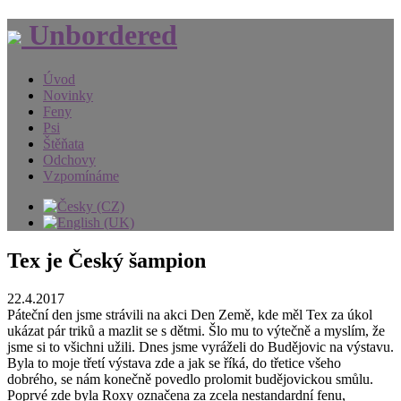
Unbordered
Úvod
Novinky
Feny
Psi
Štěňata
Odchovy
Vzpomínáme
Tex je Český šampion
22.4.2017
Páteční den jsme strávili na akci Den Země, kde měl Tex za úkol
ukázat pár triků a mazlit se s dětmi. Šlo mu to výtečně a myslím, že
jsme si to všichni užili. Dnes jsme vyráželi do Budějovic na výstavu.
Byla to moje třetí výstava zde a jak se říká, do třetice všeho
dobrého, se nám konečně povedlo prolomit budějovickou smůlu.
Poprvé zde byla Roxy označena za zcela nestandardní fenu,