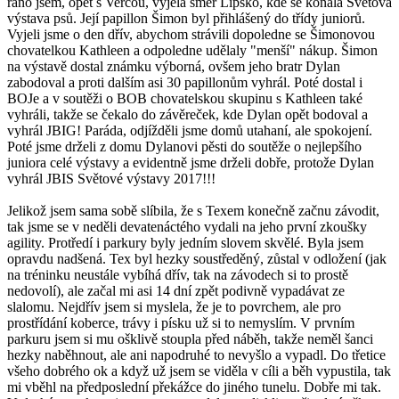
ráno jsem, opět s Verčou, vyjela směr Lipsko, kde se konala Světová
výstava psů. Její papillon Šimon byl přihlášený do třídy juniorů.
Vyjeli jsme o den dřív, abychom strávili dopoledne se Šimonovou
chovatelkou Kathleen a odpoledne udělaly "menší" nákup. Šimon
na výstavě dostal známku výborná, ovšem jeho bratr Dylan
zabodoval a proti dalším asi 30 papillonům vyhrál. Poté dostal i
BOJe a v soutěži o BOB chovatelskou skupinu s Kathleen také
vyhráli, takže se čekalo do závěreček, kde Dylan opět bodoval a
vyhrál JBIG! Paráda, odjížděli jsme domů utahaní, ale spokojení.
Poté jsme drželi z domu Dylanovi pěsti do soutěže o nejlepšího
juniora celé výstavy a evidentně jsme drželi dobře, protože Dylan
vyhrál JBIS Světové výstavy 2017!!!
Jelikož jsem sama sobě slíbila, že s Texem konečně začnu závodit,
tak jsme se v neděli devatenáctého vydali na jeho první zkoušky
agility. Protředí i parkury byly jedním slovem skvělé. Byla jsem
opravdu nadšená. Tex byl hezky soustředěný, zůstal v odložení (jak
na tréninku neustále vybíhá dřív, tak na závodech si to prostě
nedovolí), ale začal mi asi 14 dní zpět podivně vypadávat ze
slalomu. Nejdřív jsem si myslela, že je to povrchem, ale pro
prostřídání koberce, trávy i písku už si to nemyslím. V prvním
parkuru jsem si mu ošklivě stoupla před náběh, takže neměl šanci
hezky naběhnout, ale ani napodruhé to nevyšlo a vypadl. Do třetice
všeho dobrého ok a když už jsem se viděla v cíli a běh vypustila, tak
mi vběhl na předposlední překážce do jiného tunelu. Dobře mi tak.