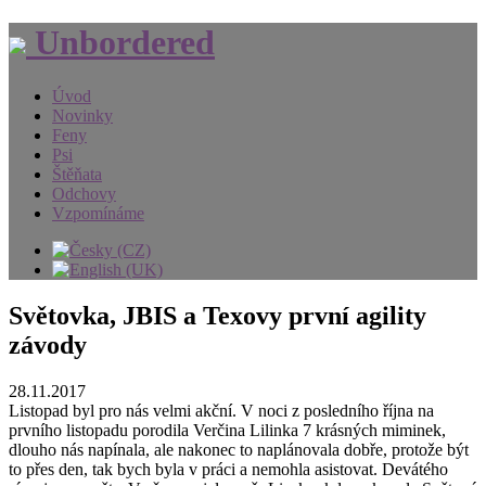
Unbordered
Úvod
Novinky
Feny
Psi
Štěňata
Odchovy
Vzpomínáme
Světovka, JBIS a Texovy první agility
závody
28.11.2017
Listopad byl pro nás velmi akční. V noci z posledního října na
prvního listopadu porodila Verčina Lilinka 7 krásných miminek,
dlouho nás napínala, ale nakonec to naplánovala dobře, protože být
to přes den, tak bych byla v práci a nemohla asistovat. Devátého