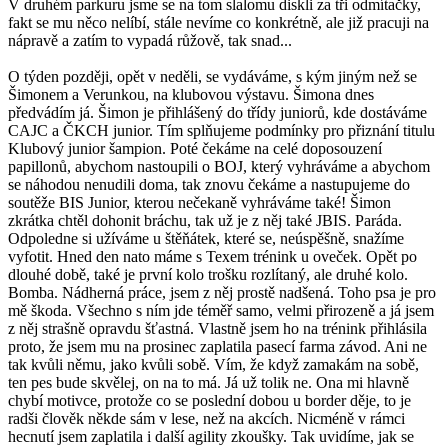
V druhém parkuru jsme se na tom slalomu diskli za tři odmítačky,
fakt se mu něco nelíbí, stále nevíme co konkrétně, ale již pracuji na
nápravě a zatím to vypadá růžově, tak snad...
O týden později, opět v neděli, se vydáváme, s kým jiným než se
Šimonem a Verunkou, na klubovou výstavu. Šimona dnes
předvádím já. Šimon je přihlášený do třídy juniorů, kde dostáváme
CAJC a ČKCH junior. Tím splňujeme podmínky pro přiznání titulu
Klubový junior šampion. Poté čekáme na celé doposouzení
papillonů, abychom nastoupili o BOJ, který vyhráváme a abychom
se náhodou nenudili doma, tak znovu čekáme a nastupujeme do
soutěže BIS Junior, kterou nečekaně vyhráváme také! Šimon
zkrátka chtěl dohonit bráchu, tak už je z něj také JBIS. Paráda.
Odpoledne si užíváme u štěňátek, které se, neúspěšně, snažíme
vyfotit. Hned den nato máme s Texem trénink u oveček. Opět po
dlouhé době, také je první kolo trošku rozlítaný, ale druhé kolo.
Bomba. Nádherná práce, jsem z něj prostě nadšená. Toho psa je pro
mě škoda. Všechno s ním jde téměř samo, velmi přirozeně a já jsem
z něj strašně opravdu šťastná. Vlastně jsem ho na trénink přihlásila
proto, že jsem mu na prosinec zaplatila pasecí farma závod. Ani ne
tak kvůli němu, jako kvůli sobě. Vím, že když zamakám na sobě,
ten pes bude skvělej, on na to má. Já už tolik ne. Ona mi hlavně
chybí motivce, protože co se poslední dobou u border děje, to je
radši člověk někde sám v lese, než na akcích. Nicméně v rámci
hecnutí jsem zaplatila i další agility zkoušky. Tak uvidíme, jak se