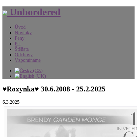
Unbordered
Úvod
Novinky
Feny
Psi
Štěňata
Odchovy
Vzpomínáme
♥Roxynka♥ 30.6.2008 - 25.2.2025
6.3.2025