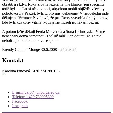
obrátit, a i když Roxy zrovna ležela na jiné klinice (její specialita
totiž byla udělat si něco v noci, abychom mohli objíždět všechny
pohotovosti v Praze), byla tu pro nás, děkujeme. V neposlední řádě
děkujeme Verunce Pavlíkové, že pro Roxy vytvořila druhý domov,
kde byla kdykoliv vítaná, když jsme museli jet někam bez ní.
A potom ještě děkuji Ferda Mravenda a Sona Lichnovska, že mě
nenechaly doma samotnou. Teď už můžu jen doufat, že Tě nic
nebolí a jednou budeme zase spolu.
Brendy Ganden Monge 30.6.2008 - 25.2.2025
Kontakt
Karolína Pincová
+420 774 286 632
E-mail: carol@unbordered.cz
Telefon: +420 739995809
Facebook
Instagram