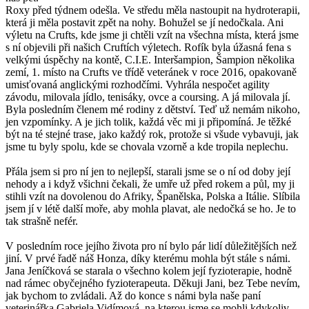
Roxy před týdnem odešla. Ve středu měla nastoupit na hydroterapii,
která ji měla postavit zpět na nohy. Bohužel se jí nedočkala. Ani
výletu na Crufts, kde jsme ji chtěli vzít na všechna místa, která jsme
s ní objevili při našich Cruftích výletech. Rofík byla úžasná fena s
velkými úspěchy na kontě, C.I.E. Interšampion, Šampion několika
zemí, 1. místo na Crufts ve třídě veteránek v roce 2016, opakovaně
umisťovaná anglickými rozhodčími. Vyhrála nespočet agility
závodu, milovala jídlo, tenisáky, ovce a coursing. A já milovala jí.
Byla posledním členem mé rodiny z dětství. Teď už nemám nikoho,
jen vzpomínky. A je jich tolik, každá věc mi ji připomíná. Je těžké
být na té stejné trase, jako každý rok, protože si všude vybavuji, jak
jsme tu byly spolu, kde se chovala vzorně a kde tropila neplechu.
Přála jsem si pro ní jen to nejlepší, starali jsme se o ní od doby její
nehody a i když všichni čekali, že umře už před rokem a půl, my ji
stihli vzít na dovolenou do Afriky, Španělska, Polska a Itálie. Slíbila
jsem jí v létě další moře, aby mohla plavat, ale nedočká se ho. Je to
tak strašně nefér.
V posledním roce jejího života pro ní bylo pár lidí důležitějších než
jiní. V prvé řadě náš Honza, díky kterému mohla být stále s námi.
Jana Jeníčková se starala o všechno kolem její fyzioterapie, hodně
nad rámec obyčejného fyzioterapeuta. Děkuji Jani, bez Tebe nevím,
jak bychom to zvládali. Až do konce s námi byla naše paní
veterinářka Gabriela Vidímová, na kterou jsme se mohli kdykoliv