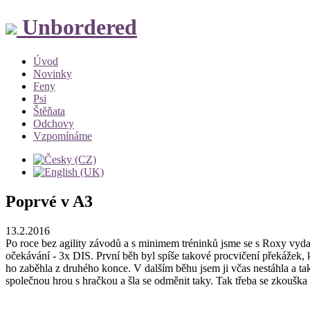
Unbordered
Úvod
Novinky
Feny
Psi
Štěňata
Odchovy
Vzpomínáme
Poprvé v A3
13.2.2016
Po roce bez agility závodů a s minimem tréninků jsme se s Roxy vydal
očekávání - 3x DIS. První běh byl spíše takové procvičení překážek, k
ho zaběhla z druhého konce. V dalším běhu jsem ji včas nestáhla a tak 
společnou hrou s hračkou a šla se odměnit taky. Tak třeba se zkouška