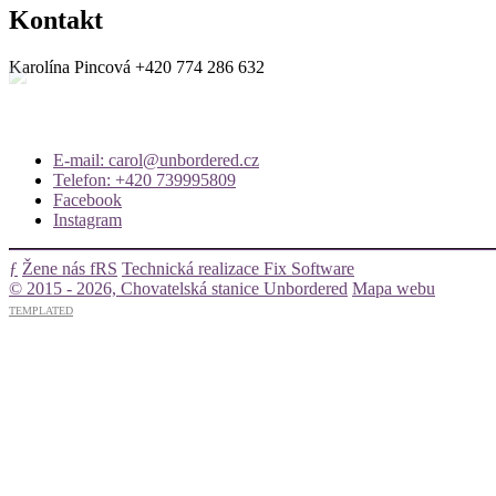
Kontakt
Karolína Pincová
+420 774 286 632
E-mail: carol@unbordered.cz
Telefon: +420 739995809
Facebook
Instagram
ƒ
Žene nás fRS
Technická realizace Fix Software
© 2015 - 2026, Chovatelská stanice Unbordered
Mapa webu
TEMPLATED