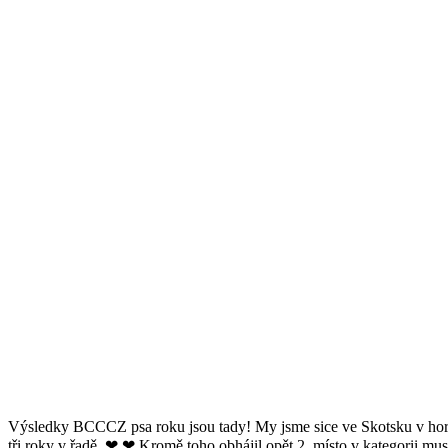
Výsledky BCCCZ psa roku jsou tady! My jsme sice ve Skotsku v horác
tři roky v řadě. ❤ ❤ Kromě toho obhájil opět 2. místo v kategorii mu