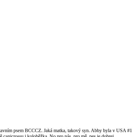
í výstavním psem BCCCZ. Jaká matka, takový syn. Abby byla v USA #1
 canicrossu i koloběžka. No pro nás, pro mě, pes je dobrej.