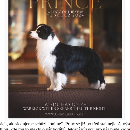
h, ale sledujeme schůzi "online". Princ se již po třetí stal nejlepš
shing, kde mu to uteklo o pár bodíků, letošní výzvou pro nás bude kromě