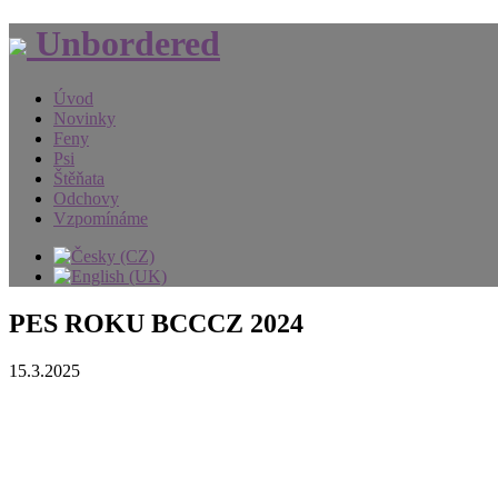
Unbordered
Úvod
Novinky
Feny
Psi
Štěňata
Odchovy
Vzpomínáme
PES ROKU BCCCZ 2024
15.3.2025