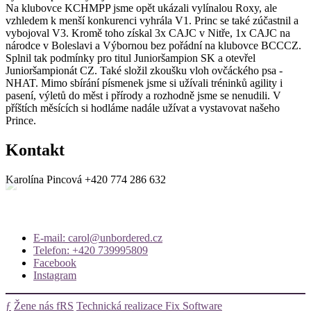
Na klubovce KCHMPP jsme opět ukázali vylínalou Roxy, ale
vzhledem k menší konkurenci vyhrála V1. Princ se také zúčastnil a
vybojoval V3. Kromě toho získal 3x CAJC v Nitře, 1x CAJC na
národce v Boleslavi a Výbornou bez pořádní na klubovce BCCCZ.
Splnil tak podmínky pro titul Junioršampion SK a otevřel
Junioršampionát CZ. Také složil zkoušku vloh ovčáckého psa -
NHAT. Mimo sbírání písmenek jsme si užívali tréninků agility i
pasení, výletů do měst i přírody a rozhodně jsme se nenudili. V
příštích měsících si hodláme nadále užívat a vystavovat našeho
Prince.
Kontakt
Karolína Pincová
+420 774 286 632
E-mail: carol@unbordered.cz
Telefon: +420 739995809
Facebook
Instagram
ƒ
Žene nás fRS
Technická realizace Fix Software