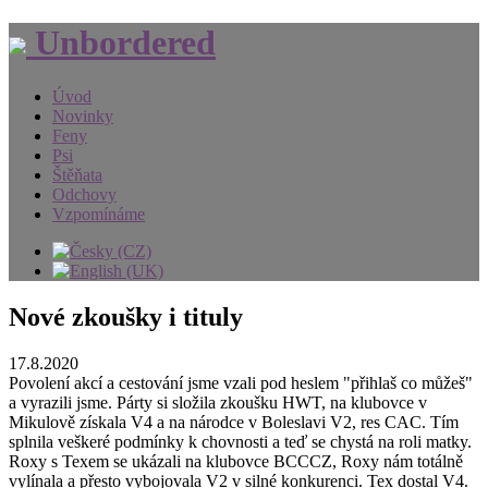
Unbordered
Úvod
Novinky
Feny
Psi
Štěňata
Odchovy
Vzpomínáme
Nové zkoušky i tituly
17.8.2020
Povolení akcí a cestování jsme vzali pod heslem "přihlaš co můžeš"
a vyrazili jsme. Párty si složila zkoušku HWT, na klubovce v
Mikulově získala V4 a na národce v Boleslavi V2, res CAC. Tím
splnila veškeré podmínky k chovnosti a teď se chystá na roli matky.
Roxy s Texem se ukázali na klubovce BCCCZ, Roxy nám totálně
vylínala a přesto vybojovala V2 v silné konkurenci. Tex dostal V4.