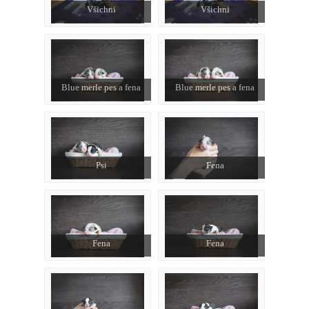
Všichni
Všichni
Blue merle pes a fena
Blue merle pes a fena
Psi
Fena
Fena
Fena