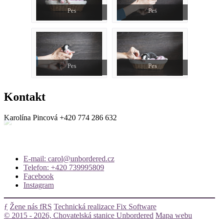
Pes
Pes
Pes
Pes
Kontakt
Karolína Pincová
+420 774 286 632
E-mail: carol@unbordered.cz
Telefon: +420 739995809
Facebook
Instagram
ƒ
Žene nás fRS
Technická realizace Fix Software
© 2015 - 2026, Chovatelská stanice Unbordered
Mapa webu