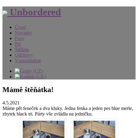
Unbordered
Úvod
Novinky
Feny
Psi
Štěňata
Odchovy
Vzpomínáme
Mámě štěňátka!
4.5.2021
Máme pět feneček a dva kluky. Jedna fenka a jeden pes blue merle,
zbytek black tri. Párty vše zvládla na jedničku.