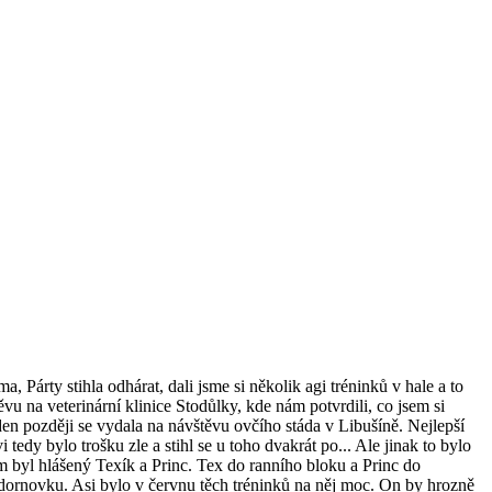
Párty stihla odhárat, dali jsme si několik agi tréninků v hale a to
u na veterinární klinice Stodůlky, kde nám potvrdili, co jsem si
den později se vydala na návštěvu ovčího stáda v Libušíně. Nejlepší
edy bylo trošku zle a stihl se u toho dvakrát po... Ale jinak to bylo
m byl hlášený Texík a Princ. Tex do ranního bloku a Princ do
 dornovku. Asi bylo v červnu těch tréninků na něj moc. On by hrozně