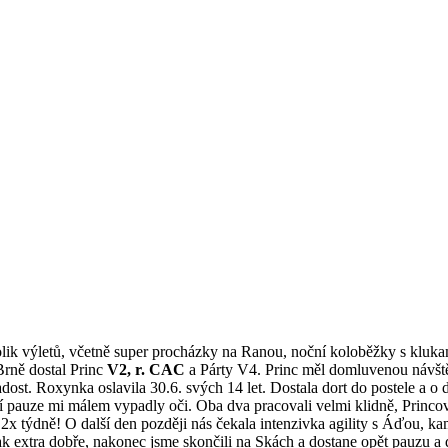
ik výletů, včetně super procházky na Ranou, noční koloběžky s klukama, 
Brně dostal Princ
V2, r. CAC
a Párty V4. Princ měl domluvenou návštěv
dost. Roxynka oslavila 30.6. svých 14 let. Dostala dort do postele a o 
 pauze mi málem vypadly oči. Oba dva pracovali velmi klidně, Princovi t
 2x týdně! O další den později nás čekala intenzivka agility s Áďou, ka
ak extra dobře, nakonec jsme skončili na Skách a dostane opět pauzu a