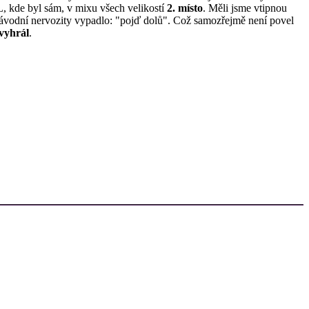
, kde byl sám, v mixu všech velikostí
2. místo
. Měli jsme vtipnou
 závodní nervozity vypadlo: "pojď dolů". Což samozřejmě není povel
vyhrál
.