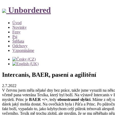
Unbordered
Úvod
Novinky
Feny
Psi
Štěňata
Odchovy
Vzpomínáme
Intercanis, BAER, pasení a agilitění
2.7.2022
V červnu jsem měla nějaké dny bez práce, takže jsme vyrazili na někol
včetně pana veterána Texíka, který byl boží. Na výstavě Intercanis v 
mysleli. Princ je
BAER +/+
, tedy
oboustranně slyšící
. Máme z něj ra
dárek jaký mohla dostat. Na ovečkách byla i Páťa a Princ. Po půlroční
fakt boží, vypadalo to, jako kdybychom celý půlrok trénovali alespoň
večerního. Texík mě trochu zlobil, ale myslím, že se mu něběhalo něj