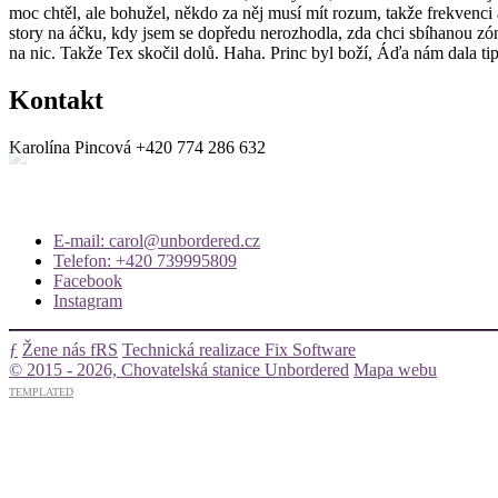
moc chtěl, ale bohužel, někdo za něj musí mít rozum, takže frekvenc
story na áčku, kdy jsem se dopředu nerozhodla, zda chci sbíhanou zó
na nic. Takže Tex skočil dolů. Haha. Princ byl boží, Áďa nám dala ti
Kontakt
Karolína Pincová
+420 774 286 632
E-mail: carol@unbordered.cz
Telefon: +420 739995809
Facebook
Instagram
ƒ
Žene nás fRS
Technická realizace Fix Software
© 2015 - 2026, Chovatelská stanice Unbordered
Mapa webu
TEMPLATED