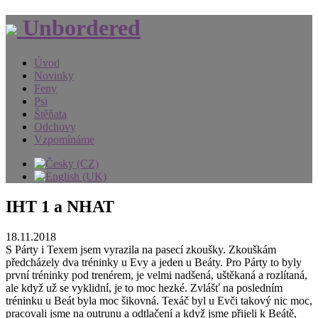
Unbordered
Úvod
Novinky
Feny
Psi
Štěňata
Odchovy
Vzpomínáme
IHT 1 a NHAT
18.11.2018
S Párty i Texem jsem vyrazila na pasecí zkoušky. Zkouškám
předcházely dva tréninky u Evy a jeden u Beáty. Pro Párty to byly
první tréninky pod trenérem, je velmi nadšená, uštěkaná a rozlítaná,
ale když už se vyklidní, je to moc hezké. Zvlášť na posledním
tréninku u Beát byla moc šikovná. Texáč byl u Evči takový nic moc,
pracovali jsme na outrunu a odtlačení a když jsme přijeli k Beátě,