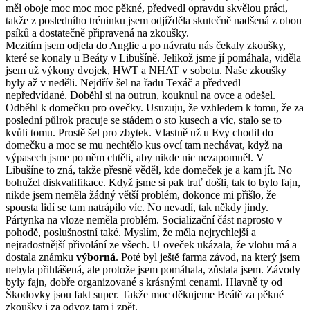
měl oboje moc moc moc pěkné, předvedl opravdu skvělou práci,
takže z posledního tréninku jsem odjížděla skutečně nadšená z obou
psíků a dostatečně připravená na zkoušky.
Mezitím jsem odjela do Anglie a po návratu nás čekaly zkoušky,
které se konaly u Beáty v Libušíně. Jelikož jsme jí pomáhala, viděla
jsem už výkony dvojek, HWT a NHAT v sobotu. Naše zkoušky
byly až v neděli. Nejdřív šel na řadu Texáč a předvedl
nepředvídané. Doběhl si na outrun, kouknul na ovce a odešel.
Odběhl k domečku pro ovečky. Usuzuju, že vzhledem k tomu, že za
poslední půlrok pracuje se stádem o sto kusech a víc, stalo se to
kvůli tomu. Prostě šel pro zbytek. Vlastně už u Evy chodil do
domečku a moc se mu nechtělo kus ovcí tam nechávat, když na
výpasech jsme po něm chtěli, aby nikde nic nezapomněl. V
Libušíne to zná, takže přesně věděl, kde domeček je a kam jít. No
bohužel diskvalifikace. Když jsme si pak trať došli, tak to bylo fajn,
nikde jsem neměla žádný větší problém, dokonce mi přišlo, že
spousta lidí se tam natrápilo víc. No nevadí, tak někdy jindy.
Pártynka na vloze neměla problém. Socializační část naprosto v
pohodě, poslušnostní také. Myslím, že měla nejrychlejší a
nejradostnější přivolání ze všech. U oveček ukázala, že vlohu má a
dostala známku
výborná
. Poté byl ještě farma závod, na který jsem
nebyla přihlášená, ale protože jsem pomáhala, zůstala jsem. Závody
byly fajn, dobře organizované s krásnými cenami. Hlavně ty od
Škodovky jsou fakt super. Takže moc děkujeme Beátě za pěkné
zkoušky i za odvoz tam i zpět.