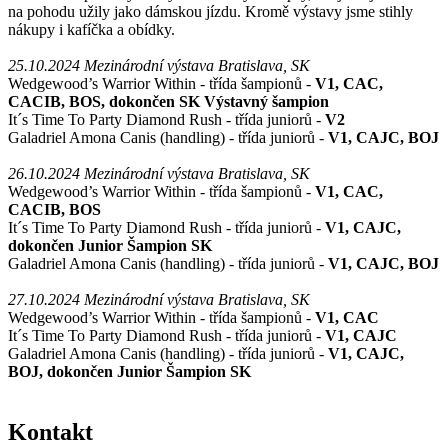
na pohodu užily jako dámskou jízdu. Kromě výstavy jsme stihly
nákupy i kafíčka a obídky.
25.10.2024 Mezinárodní výstava Bratislava, SK
Wedgewood’s Warrior Within - třída šampionů -
V1, CAC,
CACIB, BOS, dokončen SK Výstavný šampion
It´s Time To Party Diamond Rush - třída juniorů -
V2
Galadriel Amona Canis (handling) - třída juniorů -
V1, CAJC, BOJ
26.10.2024 Mezinárodní výstava Bratislava, SK
Wedgewood’s Warrior Within - třída šampionů -
V1, CAC,
CACIB, BOS
It´s Time To Party Diamond Rush - třída juniorů -
V1, CAJC,
dokončen Junior Šampion SK
Galadriel Amona Canis (handling) - třída juniorů -
V1, CAJC, BOJ
27.10.2024 Mezinárodní výstava Bratislava, SK
Wedgewood’s Warrior Within - třída šampionů -
V1, CAC
It´s Time To Party Diamond Rush - třída juniorů -
V1, CAJC
Galadriel Amona Canis (handling) - třída juniorů -
V1, CAJC,
BOJ, dokončen Junior Šampion SK
Kontakt