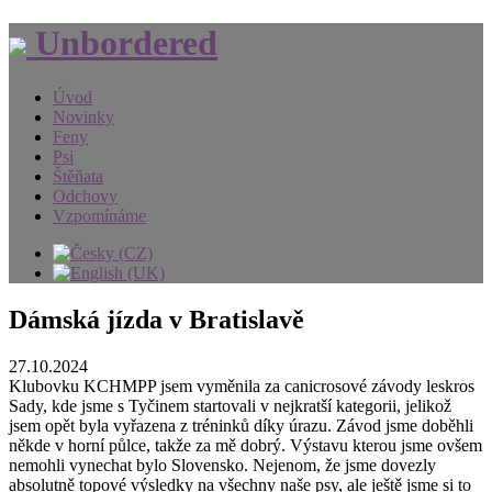
Unbordered
Úvod
Novinky
Feny
Psi
Štěňata
Odchovy
Vzpomínáme
Dámská jízda v Bratislavě
27.10.2024
Klubovku KCHMPP jsem vyměnila za canicrosové závody leskros
Sady, kde jsme s Tyčinem startovali v nejkratší kategorii, jelikož
jsem opět byla vyřazena z tréninků díky úrazu. Závod jsme doběhli
někde v horní půlce, takže za mě dobrý. Výstavu kterou jsme ovšem
nemohli vynechat bylo Slovensko. Nejenom, že jsme dovezly
absolutně topové výsledky na všechny naše psy, ale ještě jsme si to