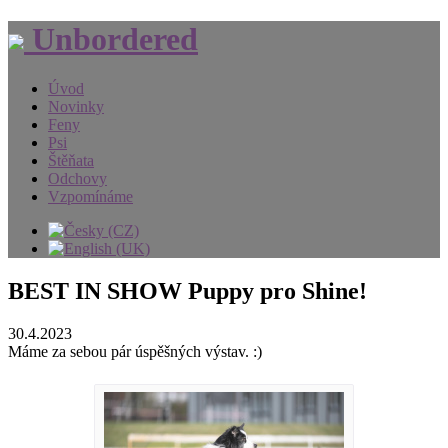
Unbordered
Úvod
Novinky
Feny
Psi
Štěňata
Odchovy
Vzpomínáme
BEST IN SHOW Puppy pro Shine!
30.4.2023
Máme za sebou pár úspěšných výstav. :)