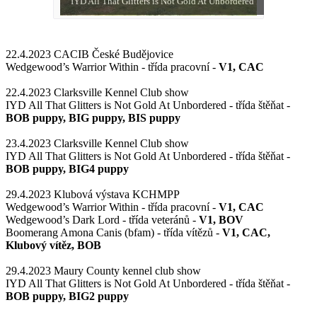
IYD All That Glitters is Not Gold At Unbordered
22.4.2023 CACIB České Budějovice
Wedgewood’s Warrior Within - třída pracovní -
V1, CAC
22.4.2023 Clarksville Kennel Club show
IYD All That Glitters is Not Gold At Unbordered - třída štěňat -
BOB puppy, BIG puppy, BIS puppy
23.4.2023 Clarksville Kennel Club show
IYD All That Glitters is Not Gold At Unbordered - třída štěňat -
BOB puppy, BIG4 puppy
29.4.2023 Klubová výstava KCHMPP
Wedgewood’s Warrior Within - třída pracovní -
V1, CAC
Wedgewood’s Dark Lord - třída veteránů -
V1, BOV
Boomerang Amona Canis (bfam) - třída vítězů -
V1, CAC,
Klubový vítěz, BOB
29.4.2023 Maury County kennel club show
IYD All That Glitters is Not Gold At Unbordered - třída štěňat -
BOB puppy, BIG2 puppy